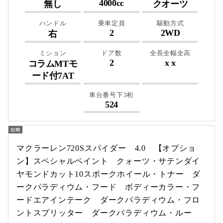
4000cc
無し
クオーツ
ハンドル
乗車定員
駆動方式
2
2WD
右
ミション
ドア数
全長全幅全高
2
x x
コラムMTモ
ード付7AT
車台番号下3桁
524
マクラーレン720Sスパイダー 4.0 【オプショ
ン】スペシャルペイント クォーツ・サテンダイ
ヤモンドカット10スポークホイール・トナー ダ
ークパラディウム・フード ボディーカラー・フ
ードエアインテーク ダークパラディウム・フロ
ントスプリッター ダークパラディウム・ルー