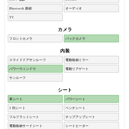
Bluetooth 接続
オーディオ
TV
カメラ
フロントカメラ
バックカメラ
内装
スライドドアサンルーフ
電動格納ミラー
パワーウィンドウ
電動リアゲート
サンルーフ
シート
革シート
パワーシート
3 列シート
ベンチシート
フルフラットシート
チップアップシート
電動格納サードシート
シートヒーター