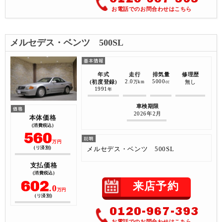
お電話でのお問合わせはこちら
メルセデス・ベンツ 500SL
年式
走行
排気量
修理歴
2.0
5000
(初度登録)
無し
万km
cc
1991
年
車検期限
2026年2月
本体価格
(消費税込)
560
万円
メルセデス・ベンツ 500SL
(リ済別)
支払価格
(消費税込)
602
来店予約
.0
万円
(リ済別)
0120-967-393
お電話でのお問合わせはこちら