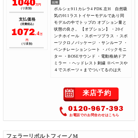
1040
万円
ポルシェ911カレラ4 PDK 左H 自然吸
(リ済別)
気の911ラストイヤーモデルであり同
支払価格
モデルの中でトップの オプション量と
(消費税込)
1072
状態の良さ。 【オプション】 ・20イ
.4
万
ンチホイール ・スポーツプラス ・スポ
円
ーツクロノパッケージ ・サンルーフ ・
(リ済別)
ベンチレーションシート ・バックモニ
ター ・BOSEサウンド ・電動格納ドア
ミラー ・ヘッドレスト刺繍 ※ベースや
４でスポーツ＋までついてるのは大
来店予約
0120-967-393
お電話でのお問合わせはこちら
フェラーリポルトフィーノM