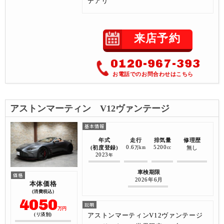
テアリ
来店予約
0120-967-393
お電話でのお問合わせはこちら
アストンマーティン V12ヴァンテージ
年式
走行
排気量
修理歴
0.6
5200
(初度登録)
無し
万km
cc
2023
年
車検期限
2026年6月
本体価格
(消費税込)
4050
万円
アストンマーティンV12ヴァンテージ
(リ済別)