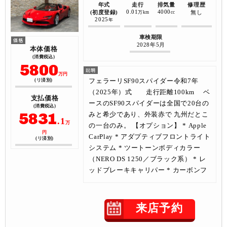
年式
走行
排気量
修理歴
0.01
4000
(初度登録)
無し
万km
cc
2025
年
車検期限
2028年5月
本体価格
(消費税込)
5800
万円
フェラーリSF90スパイダー令和7年
(リ済別)
（2025年）式 走行距離100km ベ
支払価格
ースのSF90スパイダーは全国で20台の
(消費税込)
5831
みと希少であり、外装赤で 九州だとこ
.1
万
の一台のみ。 【オプション】 * Apple
円
CarPlay * アダプティブフロントライト
(リ済別)
システム * ツートーンボディカラー
（NERO DS 1250／ブラック系） * レ
ッドブレーキキャリパー * カーボンフ
来店予約