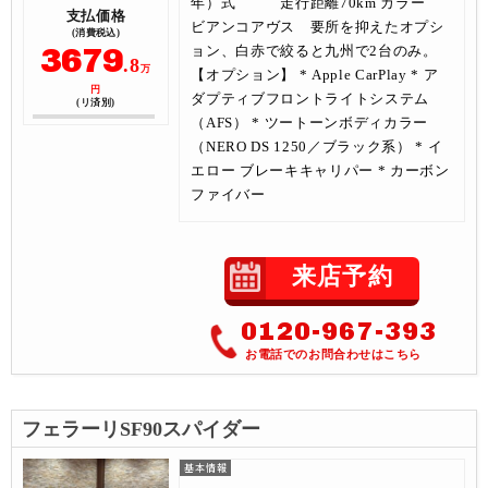
年）式 走行距離70km カラー
支払価格
ビアンコアヴス 要所を抑えたオプシ
(消費税込)
3679
ョン、白赤で絞ると九州で2台のみ。
.8
万
【オプション】 * Apple CarPlay * ア
円
ダプティブフロントライトシステム
(リ済別)
（AFS） * ツートーンボディカラー
（NERO DS 1250／ブラック系） * イ
エロー ブレーキキャリパー * カーボン
ファイバー
来店予約
0120-967-393
お電話でのお問合わせはこちら
フェラーリSF90スパイダー