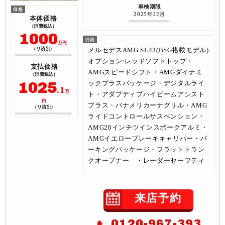
車検期限
2025年12月
本体価格
(消費税込)
1000
万円
メルセデスAMG SL43(BSG搭載モデル)
(リ済別)
オプション:レッドソフトトップ・
支払価格
AMGスピードシフト・AMGダイナミ
(消費税込)
1025
ックプラスパッケージ・デジタルライ
.1
万
ト・アダプティブハイビームアシスト
円
プラス・パナメリカーナグリル・AMG
(リ済別)
ライドコントロールサスペンション・
AMG20インチツインスポークアルミ・
AMGイエローブレーキキャリパー・パ
ーキングパッケージ・フラットトラン
クオープナー ・レーダーセーフティ
来店予約
0120-967-393