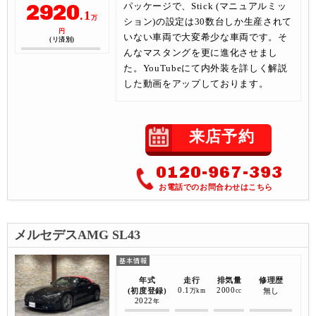
2920
パッケージで、Stick (マニュアルミッ
.1
万
ション)の設定は30数台しか生産されて
円
いない車両で大変希少な車両です。そ
(リ済別)
んなマスタングを更に進化させまし
た。YouTubeにて内外装を詳しく解説
した動画をアップしております。
来店予約
0120-967-393
お電話でのお問合わせはこちら
メルセデスAMG SL43
年式
走行
排気量
修理歴
0.1
2000
(初度登録)
無し
万km
cc
2022
年