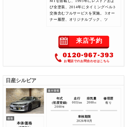
MTを搭載し、1995年にレストアおよ
び全塗装、2014年にタイミングベルト
交換含むフルサービスを実施。 3オー
ナー履歴、オリジナルブック、ツ
来店予約
0120-967-393
お電話でのお問合わせはこちら
日産シルビア
年式
走行
排気量
修理歴
00
2000
(初度登録)
有り
万km
cc
2000
年
車検期限
2026年8月
本体価格