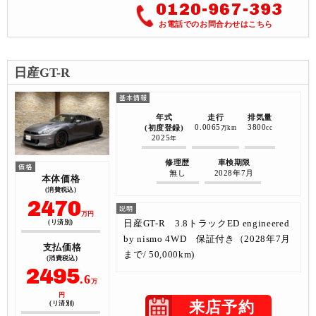
0120-967-393
お電話でのお問合わせはこちら
日産GT-R
年式
走行
排気量
0.0065
3800
(初度登録)
万km
cc
2025
年
修理歴
車検期限
無し
2028年7月
本体価格
(消費税込)
2470
万円
日産GT-R 3.8トラックED engineered
(リ済別)
by nismo 4WD 保証付き（2028年7月
支払価格
まで/ 50,000km)
(消費税込)
2495
.6
万
円
来店予約
(リ済別)