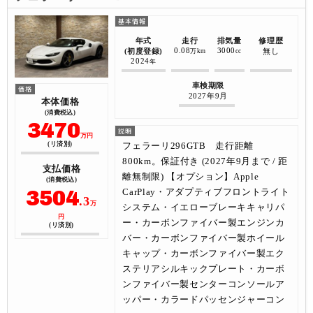
年式
走行
排気量
修理歴
0.08
3000
(初度登録)
無し
万km
cc
2024
年
車検期限
2027年9月
本体価格
(消費税込)
3470
万円
フェラーリ296GTB 走行距離
(リ済別)
800km。保証付き (2027年9月まで / 距
支払価格
離無制限) 【オプション】Apple
(消費税込)
3504
CarPlay・アダプティブフロントライト
.3
万
システム・イエローブレーキキャリパ
円
ー・カーボンファイバー製エンジンカ
(リ済別)
バー・カーボンファイバー製ホイール
キャップ・カーボンファイバー製エク
ステリアシルキックプレート・カーボ
ンファイバー製センターコンソールア
ッパー・カラードパッセンジャーコン