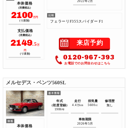
2022年2月
本体価格
(消費税込)
2100
万円
フェラーリF355スパイダー F1
(リ済別)
支払価格
(消費税込)
2149
来店予約
.5
万
円
(リ済別)
0120-967-393
お電話でのお問合わせはこちら
メルセデス・ベンツ560SL
年式
走行
排気量
修理歴
4.4
5600
(初度登録)
無し
万km
cc
1986
年
車検期限
2026年5月
本体価格