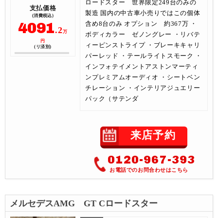
ロードスター 世界限定249台のみの
支払価格
製造 国内の中古車小売りではこの個体
(消費税込)
4091
含め8台のみ オプション 約367万 ・
.2
万
ボディカラー ゼノングレー ・リバテ
円
ィーピンストライプ ・ブレーキキャリ
(リ済別)
パーレッド ・テールライトスモーク ・
インフォテイメントアストンマーティ
ンプレミアムオーディオ ・シートベン
チレーション ・インテリアジュエリー
パック（サテンダ
来店予約
0120-967-393
お電話でのお問合わせはこちら
メルセデスAMG GT Cロードスター