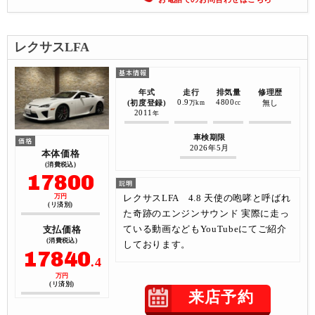
レクサスLFA
年式
走行
排気量
修理歴
0.9
4800
(初度登録)
無し
万km
cc
2011
年
車検期限
2026年5月
本体価格
(消費税込)
17800
レクサスLFA 4.8 天使の咆哮と呼ばれ
万円
(リ済別)
た奇跡のエンジンサウンド 実際に走っ
ている動画などもYouTubeにてご紹介
支払価格
(消費税込)
しております。
17840
.4
万円
(リ済別)
来店予約