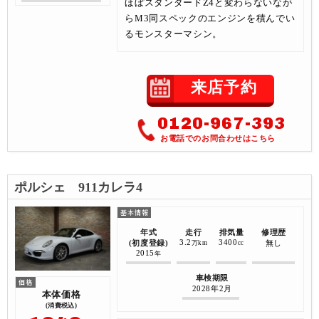
ほぼスタンダードZ4と変わらないなが
らM3同スペックのエンジンを積んでい
るモンスターマシン。
来店予約
0120-967-393
お電話でのお問合わせはこちら
ポルシェ 911カレラ4
年式
走行
排気量
修理歴
3.2
3400
(初度登録)
無し
万km
cc
2015
年
車検期限
2028年2月
本体価格
(消費税込)