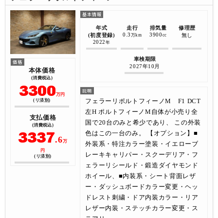
年式
走行
排気量
修理歴
0.3
3900
(初度登録)
無し
万km
cc
2022
年
車検期限
2027年10月
本体価格
(消費税込)
3300
万円
フェラーリポルトフィーノM F1 DCT
(リ済別)
左H ポルトフィーノM自体が小売り全
支払価格
国で20台のみと希少であり、 この外装
(消費税込)
3337
色はこの一台のみ。 【オプション】■
.6
万
外装系・特注カラー塗装・イエローブ
円
レーキキャリパー・スクーデリア・フ
(リ済別)
ェラーリシールド・鍛造ダイヤモンド
ホイール、■内装系・シート背面レザ
ー・ダッシュボードカラー変更・ヘッ
ドレスト刺繍・ドア内装カラー・リア
レザー内装・ステッチカラー変更・ス