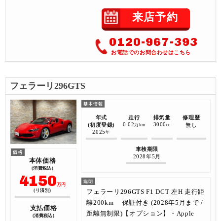
来店予約
0120-967-393
お電話でのお問合わせはこちら
フェラーリ296GTS
年式
走行
排気量
修理歴
0.02
3000
(初度登録)
無し
万km
cc
2025
年
車検期限
2028年5月
本体価格
(消費税込)
4150
万円
フェラーリ296GTS F1 DCT 左H 走行距
(リ済別)
離200km 保証付き (2028年5月まで /
支払価格
距離無制限)【オプション】・Apple
(消費税込)