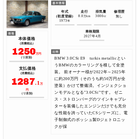
年式
走行
排気量
修理歴
8.0
3000
(初度登録)
無し
万km
cc
1973
年
車検期限
2027年4月
本体価格
(消費税込)
1250
万円
BMW 3.0CSi E9 turkis metallicとい
(リ済別)
うBMWのカラーリングを模して全塗
支払価格
装。 前オーナー様が2022年～2025年
(消費税込)
1287
に約200万円（そのうち約50万円が全
.1
万
塗装）かけて整備済。インジェクショ
円
ンモデルとなる"3.0CSi"です。 ゼニ
(リ済別)
ス・ストロンバーグのツインキャブレ
ターを装備したエンジンだけでも充分
な性能を誇っていたCSシリーズに、電
子制御式のボッシュ製Dジェトロニッ
クが採