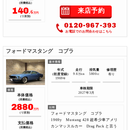
(消費税込)
140
来店予約
.6
万円
(リ済別)
0120-967-393
お電話でのお問合わせはこちら
フォードマスタング コブラ
年式
走行
排気量
修理歴
9.6
5800
(初度登録)
有り
万km
cc
1969
年
車検期限
2027年3月
本体価格
(消費税込)
2880
万円
フォードマスタング コブラ
(リ済別)
1969y Mustang 428 超希少車アメリ
支払価格
カンマッスルカー Drag Pack と言う
(消費税込)