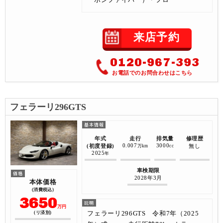
来店予約
0120-967-393
お電話でのお問合わせはこちら
フェラーリ296GTS
年式
走行
排気量
修理歴
0.007
3000
(初度登録)
無し
万km
cc
2025
年
車検期限
2028年3月
本体価格
(消費税込)
3650
万円
フェラーリ296GTS 令和7年（2025
(リ済別)