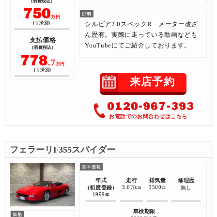
(消費税込)
750
万円
シルビア2.0スペックR メーター改ざ
(リ済別)
ん歴有。実際に走っている動画なども
支払価格
YouTubeにてご紹介しております。
(消費税込)
778
.7
万円
(リ済別)
来店予約
0120-967-393
お電話でのお問合わせはこちら
フェラーリF355スパイダー
年式
走行
排気量
修理歴
3.6
3500
(初度登録)
無し
万km
cc
1999
年
車検期限