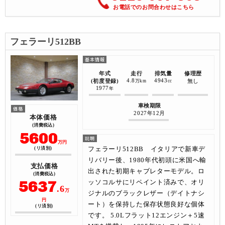
お電話でのお問合わせはこちら
フェラーリ512BB
年式
走行
排気量
修理歴
4.8
4943
(初度登録)
無し
万km
cc
1977
年
車検期限
2027年12月
本体価格
(消費税込)
5600
万円
フェラーリ512BB イタリアで新車デ
(リ済別)
リバリー後、1980年代初頭に米国へ輸
支払価格
出された初期キャブレターモデル。ロ
(消費税込)
5637
ッソコルサにリペイント済みで、オリ
.6
万
ジナルのブラックレザー（デイトナシ
円
ート）を保持した保存状態良好な個体
(リ済別)
です。 5.0Lフラット12エンジン＋5速