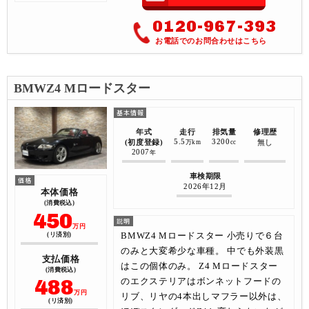
0120-967-393
お電話でのお問合わせはこちら
BMWZ4 Mロードスター
年式
走行
排気量
修理歴
5.5
3200
(初度登録)
無し
万km
cc
2007
年
車検期限
2026年12月
本体価格
(消費税込)
450
万円
BMWZ4 Mロードスター 小売りで６台
(リ済別)
のみと大変希少な車種。 中でも外装黒
支払価格
はこの個体のみ。 Z4 Mロードスター
(消費税込)
488
のエクステリアはボンネットフードの
万円
リブ、リヤの4本出しマフラー以外は、
(リ済別)