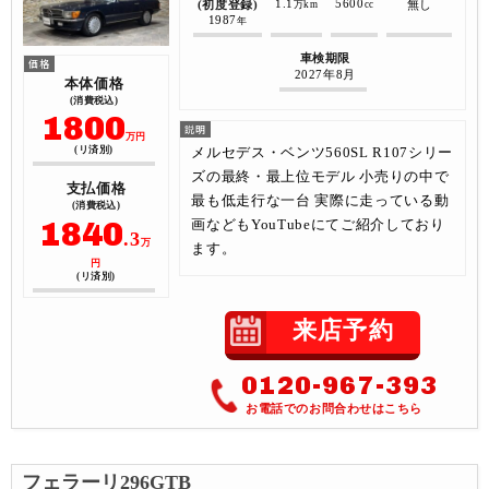
1.1
5600
(初度登録)
無し
万km
cc
1987
年
車検期限
2027年8月
本体価格
(消費税込)
1800
万円
メルセデス・ベンツ560SL R107シリー
(リ済別)
ズの最終・最上位モデル 小売りの中で
支払価格
最も低走行な一台 実際に走っている動
(消費税込)
1840
画などもYouTubeにてご紹介しており
.3
万
ます。
円
(リ済別)
来店予約
0120-967-393
お電話でのお問合わせはこちら
フェラーリ296GTB