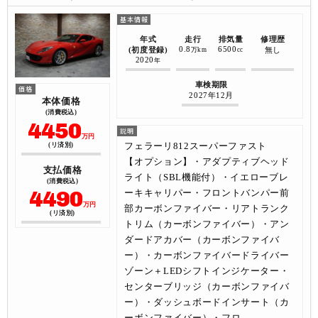
年式
走行
排気量
修理歴
0.8
6500
(初度登録)
無し
万km
cc
2020
年
車検期限
2027年12月
本体価格
(消費税込)
4450
万円
フェラーリ812スーパーファスト
(リ済別)
【オプション】・アダプティブヘッド
支払価格
ライト（SBL機能付）・イエローブレ
(消費税込)
4490
ーキキャリパー・フロントバンパー前
万円
部カーボンファイバー・リアトランク
(リ済別)
トリム（カーボンファイバー）・アン
ダードアカバー（カーボンファイバ
ー）・カーボンファイバードライバー
ゾーン＋LEDシフトインジケーター・
センターブリッジ（カーボンファイバ
ー）・ダッシュボードインサート（カ
ーボンファイバー）・フロ