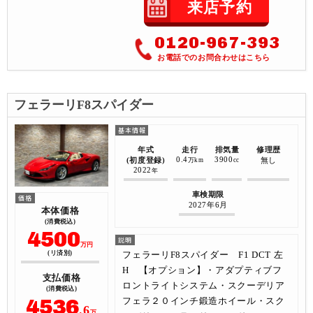
来店予約
0120-967-393
お電話でのお問合わせはこちら
フェラーリF8スパイダー
年式
走行
排気量
修理歴
0.4
3900
(初度登録)
無し
万km
cc
2022
年
車検期限
2027年6月
本体価格
(消費税込)
4500
万円
フェラーリF8スパイダー F1 DCT 左
(リ済別)
H 【オプション】・アダプティブフ
支払価格
ロントライトシステム・スクーデリア
(消費税込)
4536
フェラ２０インチ鍛造ホイール・スク
.6
万