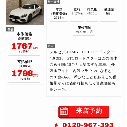
年式
走行
排気量
修理歴
1.1
4000
(初度登録)
無し
万km
cc
2018
年
車検期限
2027年11月
本体価格
(消費税込)
1767
万円
メルセデスAMG GT Cロードスター
(リ済別)
4.0 左H GTCロードスターはこの個体
支払価格
含め全国に8台と大変希少な車種。 外
(消費税込)
1798
装ホワイト、内装ブラウンになるとこ
万円
の１台のみ。 希少なこともありこの価
(リ済別)
格帯からは値崩れ幅も低く資産価値も
高い一台。
来店予約
0120-967-393