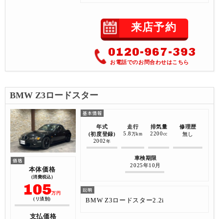
来店予約
0120-967-393
お電話でのお問合わせはこちら
BMW Z3ロードスター
年式
走行
排気量
修理歴
5.8
2200
(初度登録)
無し
万km
cc
2002
年
車検期限
2025年10月
本体価格
(消費税込)
105
万円
BMW Z3ロードスター2.2i
(リ済別)
支払価格