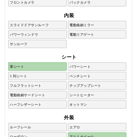
フロントカメラ
バックカメラ
内装
スライドドアサンルーフ
電動格納ミラー
パワーウィンドウ
電動リアゲート
サンルーフ
シート
革シート
パワーシート
3 列シート
ベンチシート
フルフラットシート
チップアップシート
電動格納サードシート
シートヒーター
ハーフレザーシート
オットマン
外装
ルーフレール
エアロ
ローダウン
アルミホイール