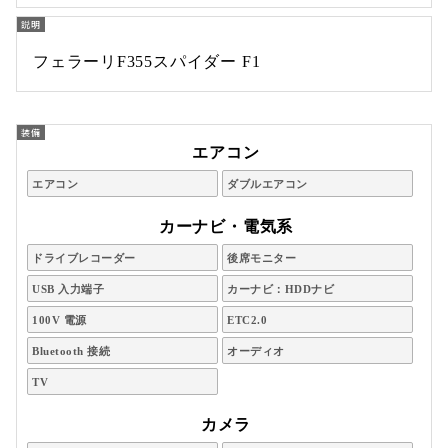
フェラーリF355スパイダー F1
エアコン
エアコン
ダブルエアコン
カーナビ・電気系
ドライブレコーダー
後席モニター
USB 入力端子
カーナビ：HDDナビ
100V 電源
ETC2.0
Bluetooth 接続
オーディオ
TV
カメラ