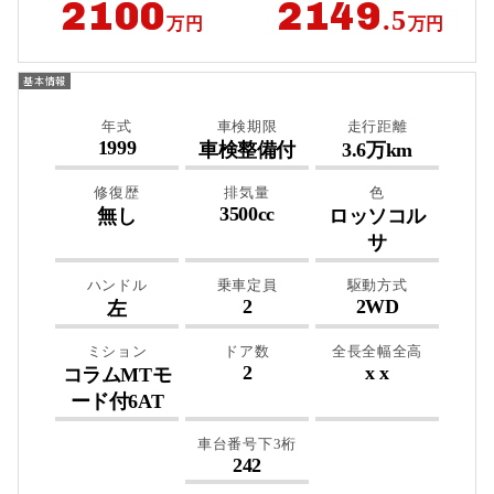
2100
2149
.5
万円
万円
年式
車検期限
走行距離
1999
車検整備付
3.6万km
修復歴
排気量
色
3500cc
無し
ロッソコル
サ
ハンドル
乗車定員
駆動方式
2
2WD
左
ミション
ドア数
全長全幅全高
2
x x
コラムMTモ
ード付6AT
車台番号下3桁
242