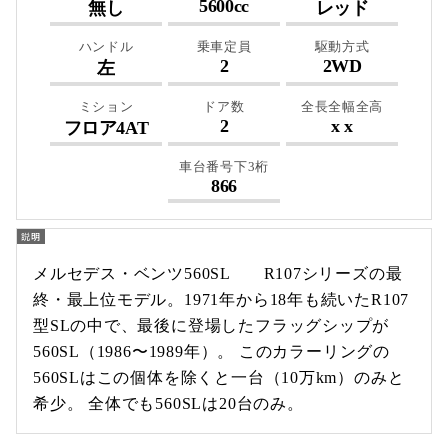
5600cc
無し
レッド
ハンドル
乗車定員
駆動方式
2
2WD
左
ミション
ドア数
全長全幅全高
2
x x
フロア4AT
車台番号下3桁
866
メルセデス・ベンツ560SL R107シリーズの最
終・最上位モデル。1971年から18年も続いたR107
型SLの中で、最後に登場したフラッグシップが
560SL（1986〜1989年）。 このカラーリングの
560SLはこの個体を除くと一台（10万km）のみと
希少。 全体でも560SLは20台のみ。