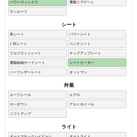
パワーウィンドウ
電動リアゲート
サンルーフ
シート
革シート
パワーシート
3 列シート
ベンチシート
フルフラットシート
チップアップシート
電動格納サードシート
シートヒーター
ハーフレザーシート
オットマン
外装
ルーフレール
エアロ
ローダウン
アルミホイール
リフトアップ
ライト
オートマチックハイビーム
オートライト