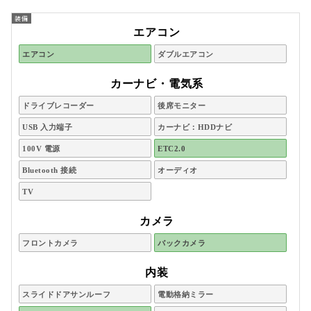
エアコン
エアコン
ダブルエアコン
カーナビ・電気系
ドライブレコーダー
後席モニター
USB 入力端子
カーナビ：HDDナビ
100V 電源
ETC2.0
Bluetooth 接続
オーディオ
TV
カメラ
フロントカメラ
バックカメラ
内装
スライドドアサンルーフ
電動格納ミラー