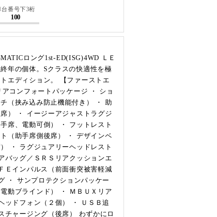
車台番号下3桁
100
ATICロング1st-ED(ISG)4WD ＬＥ
終年の個体。Sクラスの快適性を極
トエディション。 【ファーストエ
リアコンフォートパッケージ ・ ショ
チ（挟み込み防止機能付き） ・ 助
席） ・ イージーアジャストラグジ
手席、電動可倒） ・ フットレスト
ト（助手席側後席） ・ デザインベ
） ・ ラグジュアリーヘッドレスト
エアバッグ／ＳＲＳリアクッションエ
ＡＦＥインパルス（前面衝突被害軽減
グ ・ サンプロテクションパッケー
電動ブラインド） ・ ＭＢＵＸリア
ヘッドフォン（２個） ・ ＵＳＢ追
レスチャージング（後席） わずかにロ