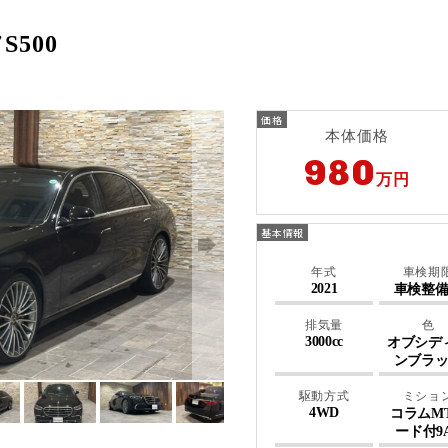
500
本体価格
980
万円
年式
車検期
2021
車検整
排気量
色
3000cc
オブシデ
ンブラ
駆動方式
ミショ
4WD
コラムM
ード付9