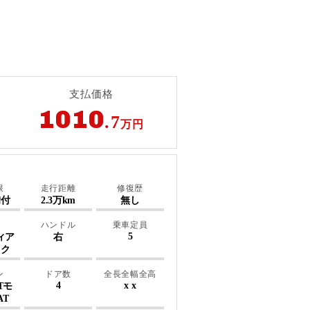
支払価格
1010
.7
万円
限
走行距離
修復歴
備付
2.3万km
無し
ハンドル
乗車定員
5
ィア
右
ック
ン
ドア数
全長全幅全高
4
x x
Tモ
AT