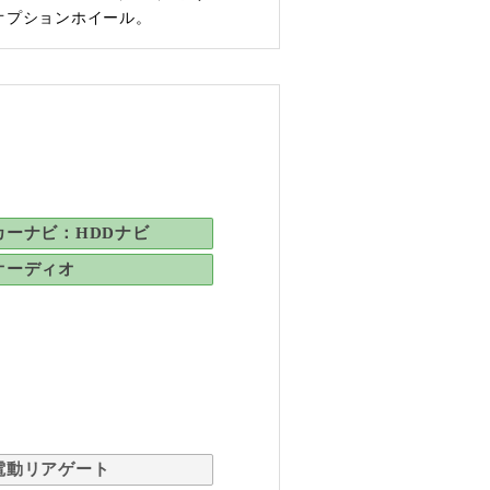
オプションホイール。
カーナビ：HDDナビ
オーディオ
電動リアゲート