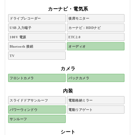
カーナビ・電気系
ドライブレコーダー
後席モニター
USB 入力端子
カーナビ：HDDナビ
100V 電源
ETC2.0
Bluetooth 接続
オーディオ
TV
カメラ
フロントカメラ
バックカメラ
内装
スライドドアサンルーフ
電動格納ミラー
パワーウィンドウ
電動リアゲート
サンルーフ
シート