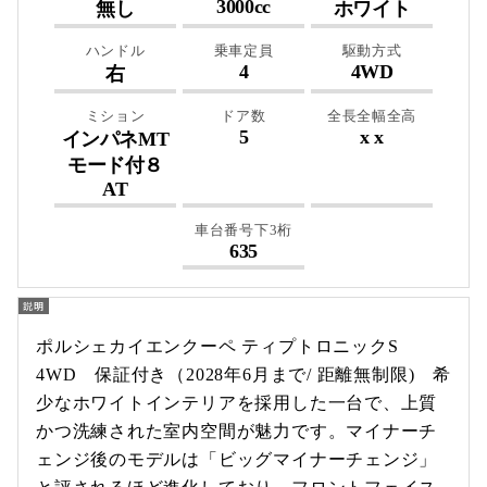
3000cc
無し
ホワイト
ハンドル
乗車定員
駆動方式
4
4WD
右
ミション
ドア数
全長全幅全高
5
x x
インパネMT
モード付８
AT
車台番号下3桁
635
ポルシェカイエンクーペ ティプトロニックS
4WD 保証付き（2028年6月まで/ 距離無制限) 希
少なホワイトインテリアを採用した一台で、上質
かつ洗練された室内空間が魅力です。マイナーチ
ェンジ後のモデルは「ビッグマイナーチェンジ」