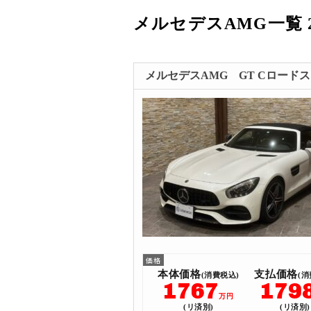
メルセデスAMG一覧 
メルセデスAMG GT Cロード
本体価格
支払価格
(消費税込)
(消
1767
179
万円
(リ済別)
(リ済別)