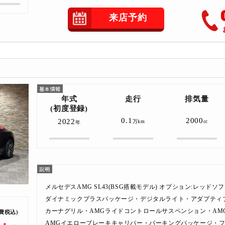
来店予約
年式
走行
排気量
(初度登録)
0.1
2000
2022
万km
cc
年
メルセデスAMG SL43(BSG搭載モデル) オプション:レッド
ダイナミックプラスパッケージ・デジタルライト・アダプティ
カーナグリル・AMGライドコントロールサスペンション・AM
費税込)
AMGイエローブレーキキャリパー・パーキングパッケージ・