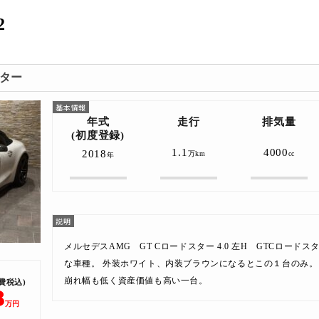
2
スター
年式
走行
排気量
(初度登録)
1.1
4000
2018
万km
cc
年
メルセデスAMG GT Cロードスター 4.0 左H GTCロー
な車種。 外装ホワイト、内装ブラウンになるとこの１台のみ。
崩れ幅も低く資産価値も高い一台。
費税込)
8
万円